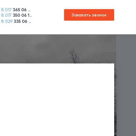
8 017
365 06 45
Заказать звонок
8 017
350 06 16
8 029
335 06 01